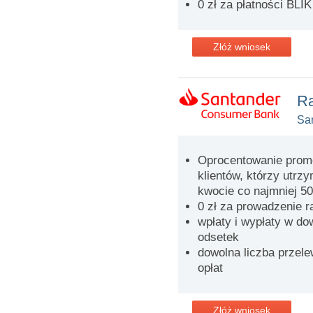
0 zł za płatności BLIK
Złóż wniosek
Ra
Sa
Oprocentowanie promo
klientów, którzy utrz
kwocie co najmniej 50
0 zł za prowadzenie 
wpłaty i wypłaty w d
odsetek
dowolna liczba przel
opłat
Złóż wniosek