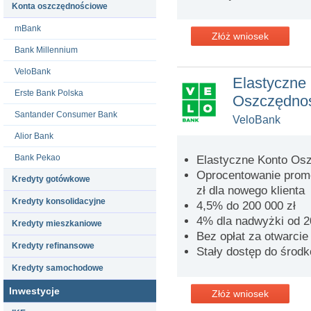
Konta oszczędnościowe
mBank
Złóż wniosek
Bank Millennium
VeloBank
Elastyczne
Erste Bank Polska
Oszczędno
Santander Consumer Bank
VeloBank
Alior Bank
Bank Pekao
Elastyczne Konto Os
Oprocentowanie promo
Kredyty gotówkowe
zł dla nowego klienta
Kredyty konsolidacyjne
4,5% do 200 000 zł
4% dla nadwyżki od 20
Kredyty mieszkaniowe
Bez opłat za otwarcie
Kredyty refinansowe
Stały dostęp do środ
Kredyty samochodowe
Inwestycje
Złóż wniosek