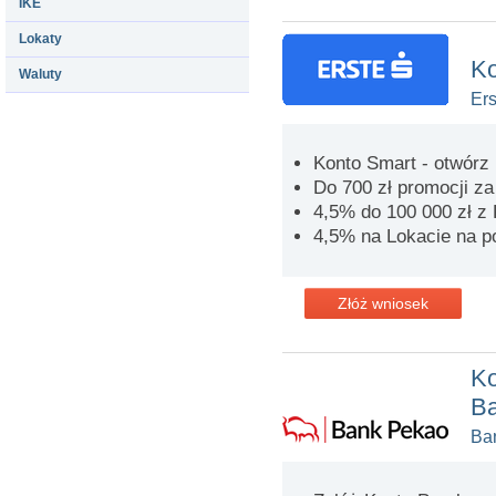
IKE
Lokaty
Ko
Waluty
Er
Konto Smart - otwórz 
Do 700 zł promocji z
4,5% do 100 000 zł 
4,5% na Lokacie na p
Złóż wniosek
Ko
B
Ba