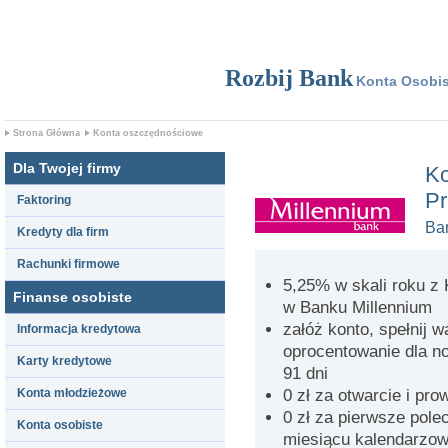
Rozbij Bank
Konta Osobis
Strona Główna
Konta oszczędnościowe
Dla Twojej firmy
Ko
Pr
Faktoring
Ba
Kredyty dla firm
Rachunki firmowe
5,25% w skali roku z
Finanse osobiste
w Banku Millennium
załóż konto, spełnij 
Informacja kredytowa
oprocentowanie dla n
Karty kredytowe
91 dni
Konta młodzieżowe
0 zł za otwarcie i pr
0 zł za pierwsze pol
Konta osobiste
miesiącu kalendarzo